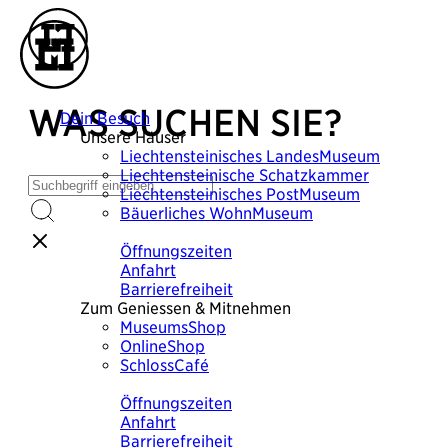
WAS SUCHEN SIE?
Dein Besuch
Unsere Häuser
Liechtensteinisches
LandesMuseum
Liechtensteinische
Schatzkammer
Liechtensteinisches
PostMuseum
Bäuerliches
WohnMuseum
Plane deinen Besuch
Öffnungszeiten
Anfahrt
Barrierefreiheit
Zum Geniessen & Mitnehmen
MuseumsShop
OnlineShop
SchlossCafé
Plane deinen Besuch
Öffnungszeiten
Anfahrt
Barrierefreiheit