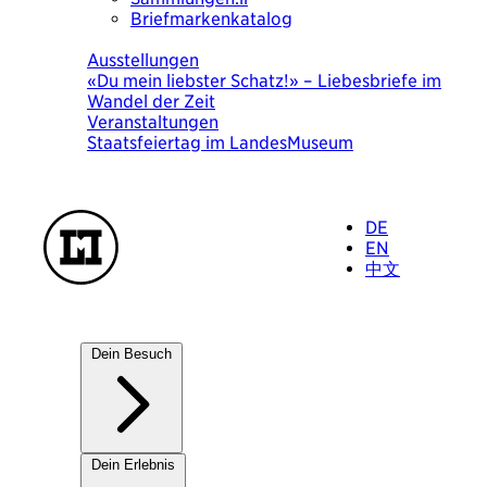
Briefmarkenkatalog
Heute
Ausstellungen
«Du mein liebster Schatz!» – Liebesbriefe im
Wandel der Zeit
Veranstaltungen
Staatsfeiertag im LandesMuseum
DE
EN
中文
Dein Besuch
Unsere Häuser
Dein Erlebnis