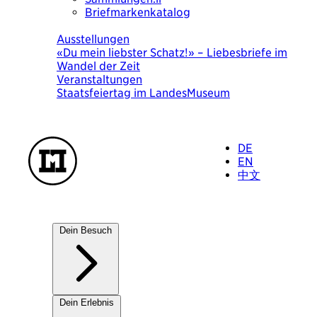
Briefmarkenkatalog
Heute
Ausstellungen
Was heute wichtig war. Eine Bilderchronik
von Ursula Wolf
Veranstaltungen
KulturSuppe mit der Künstlerin Ursula Wolf
«Was heute wichtig war» 18.8.2026
DE
EN
中文
Dein Besuch
Unsere Häuser
Dein Erlebnis