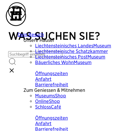
WAS SUCHEN SIE?
Dein Besuch
Unsere Häuser
Liechtensteinisches
LandesMuseum
Liechtensteinische
Schatzkammer
Liechtensteinisches
PostMuseum
Bäuerliches
WohnMuseum
Plane deinen Besuch
Öffnungszeiten
Anfahrt
Barrierefreiheit
Zum Geniessen & Mitnehmen
MuseumsShop
OnlineShop
SchlossCafé
Plane deinen Besuch
Öffnungszeiten
Anfahrt
Barrierefreiheit