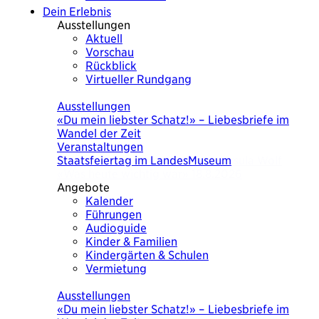
Dein Erlebnis
Ausstellungen
Aktuell
Vorschau
Rückblick
Virtueller Rundgang
Heute
Ausstellungen
Was heute wichtig war. Eine Bilderchronik
von Ursula Wolf
Veranstaltungen
KulturSuppe mit der Künstlerin Ursula Wolf
«Was heute wichtig war» 18.8.2026
Angebote
Kalender
Führungen
Audioguide
Kinder & Familien
Kindergärten & Schulen
Vermietung
Heute
Ausstellungen
Was heute wichtig war. Eine Bilderchronik