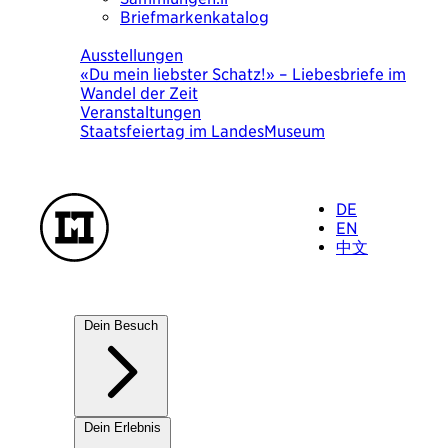
Briefmarkenkatalog
Heute
Ausstellungen
«Du mein liebster Schatz!» – Liebesbriefe im
Wandel der Zeit
Veranstaltungen
Staatsfeiertag im LandesMuseum
DE
EN
中文
Dein Besuch
Unsere Häuser
Dein Erlebnis