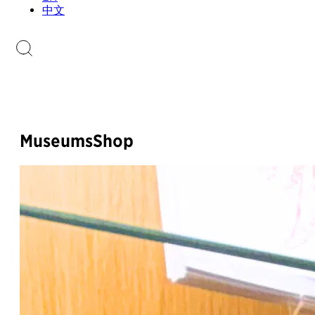
Sammlungen.li
中文
Briefmarkenkatalog
MuseumsShop