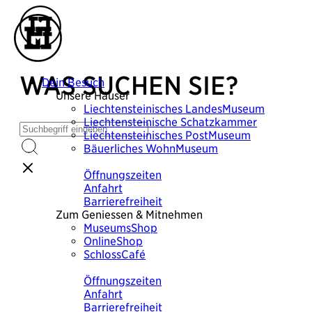
WAS SUCHEN SIE?
Dein Besuch
Unsere Häuser
Liechtensteinisches
LandesMuseum
Liechtensteinische
Schatzkammer
Liechtensteinisches
PostMuseum
Bäuerliches
WohnMuseum
Plane deinen Besuch
Öffnungszeiten
Anfahrt
Barrierefreiheit
Zum Geniessen & Mitnehmen
MuseumsShop
OnlineShop
SchlossCafé
Plane deinen Besuch
Öffnungszeiten
Anfahrt
Barrierefreiheit