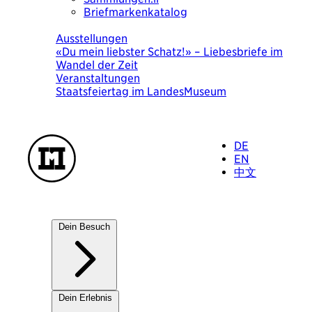
Briefmarkenkatalog
Heute
Ausstellungen
«Du mein liebster Schatz!» – Liebesbriefe im
Wandel der Zeit
Veranstaltungen
Staatsfeiertag im LandesMuseum
DE
EN
中文
Dein Besuch
Unsere Häuser
Dein Erlebnis