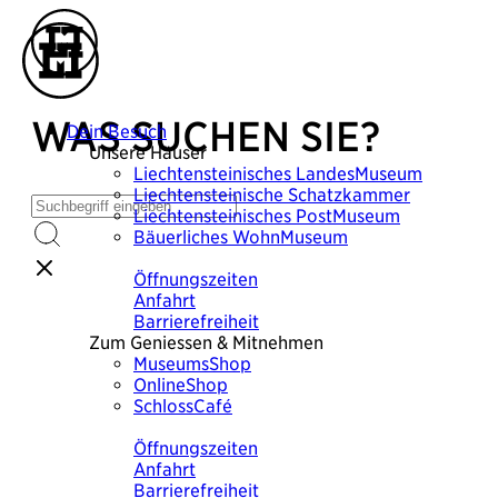
WAS SUCHEN SIE?
Dein Besuch
Unsere Häuser
Liechtensteinisches
LandesMuseum
Liechtensteinische
Schatzkammer
Liechtensteinisches
PostMuseum
Bäuerliches
WohnMuseum
Plane deinen Besuch
Öffnungszeiten
Anfahrt
Barrierefreiheit
Zum Geniessen & Mitnehmen
MuseumsShop
OnlineShop
SchlossCafé
Plane deinen Besuch
Öffnungszeiten
Anfahrt
Barrierefreiheit