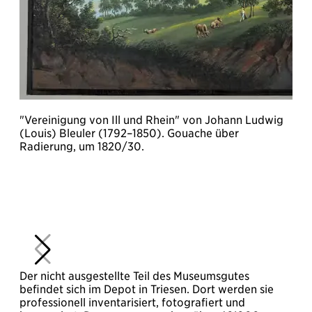
"Vereinigung von Ill und Rhein" von Johann Ludwig
M
(Louis) Bleuler (1792–1850). Gouache über
R
Radierung, um 1820/30.
L
S
M
F
d
R
L
z
Der nicht ausgestellte Teil des Museumsgutes
befindet sich im Depot in Triesen. Dort werden sie
professionell inventarisiert, fotografiert und