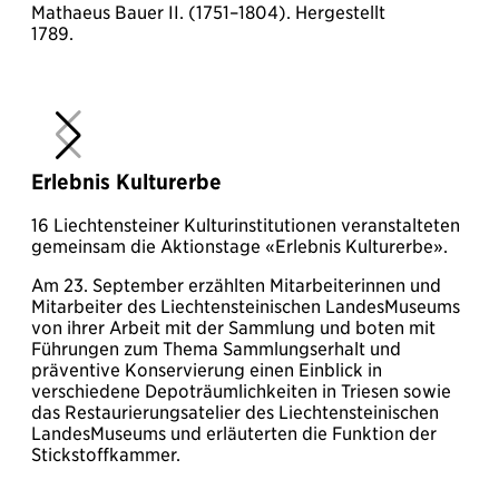
Mathaeus Bauer II. (1751–1804). Hergestellt
G
1789.
k
e
D
K
B
Erlebnis Kulturerbe
16 Liechtensteiner Kulturinstitutionen veranstalteten
gemeinsam die Aktionstage «Erlebnis Kulturerbe».
Am 23. September erzählten Mitarbeiterinnen und
Mitarbeiter des Liechtensteinischen LandesMuseums
von ihrer Arbeit mit der Sammlung und boten mit
Führungen zum Thema Sammlungserhalt und
präventive Konservierung einen Einblick in
verschiedene Depoträumlichkeiten in Triesen sowie
das Restaurierungsatelier des Liechtensteinischen
LandesMuseums und erläuterten die Funktion der
Stickstoffkammer.