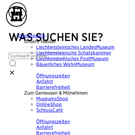
WAS SUCHEN SIE?
Dein Besuch
Unsere Häuser
Liechtensteinisches
LandesMuseum
Liechtensteinische
Schatzkammer
Liechtensteinisches
PostMuseum
Bäuerliches
WohnMuseum
Plane deinen Besuch
Öffnungszeiten
Anfahrt
Barrierefreiheit
Zum Geniessen & Mitnehmen
MuseumsShop
OnlineShop
SchlossCafé
Plane deinen Besuch
Öffnungszeiten
Anfahrt
Barrierefreiheit