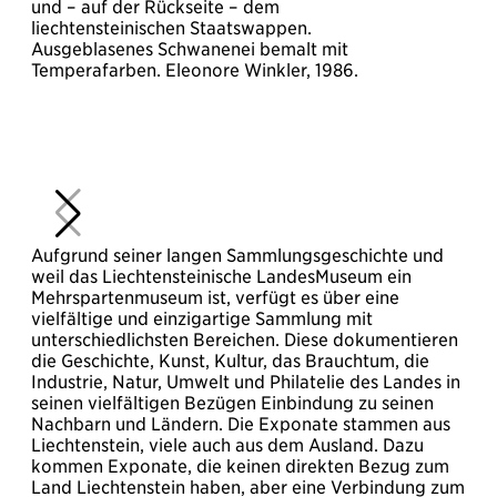
und – auf der Rückseite – dem
S
liechtensteinischen Staatswappen.
d
Ausgeblasenes Schwanenei bemalt mit
M
Temperafarben. Eleonore Winkler, 1986.
(
i
d
H
E
u
G
Aufgrund seiner langen Sammlungsgeschichte und
weil das Liechtensteinische LandesMuseum ein
Mehrspartenmuseum ist, verfügt es über eine
vielfältige und einzigartige Sammlung mit
unterschiedlichsten Bereichen. Diese dokumentieren
die Geschichte, Kunst, Kultur, das Brauchtum, die
Industrie, Natur, Umwelt und Philatelie des Landes in
seinen vielfältigen Bezügen Einbindung zu seinen
Nachbarn und Ländern. Die Exponate stammen aus
Liechtenstein, viele auch aus dem Ausland. Dazu
kommen Exponate, die keinen direkten Bezug zum
Land Liechtenstein haben, aber eine Verbindung zum