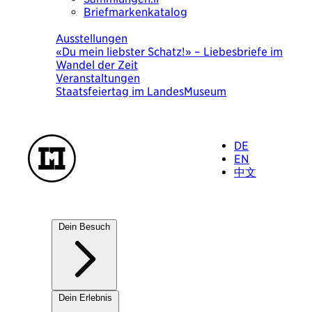
Briefmarkenkatalog
Heute
Ausstellungen
Was heute wichtig war. Eine Bilderchronik
von Ursula Wolf
Veranstaltungen
KulturSuppe mit der Künstlerin Ursula Wolf
«Was heute wichtig war» 18.8.2026
DE
EN
中文
Dein Besuch
Unsere Häuser
Dein Erlebnis