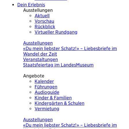
Dein Erlebnis
Ausstellungen
Aktuell
Vorschau
Rückblick
Virtueller Rundgang
Heute
Ausstellungen
Was heute wichtig war. Eine Bilderchronik
von Ursula Wolf
Veranstaltungen
KulturSuppe mit der Künstlerin Ursula Wolf
«Was heute wichtig war» 18.8.2026
Angebote
Kalender
Führungen
Audioguide
Kinder & Familien
Kindergärten & Schulen
Vermietung
Heute
Ausstellungen
Was heute wichtig war. Eine Bilderchronik