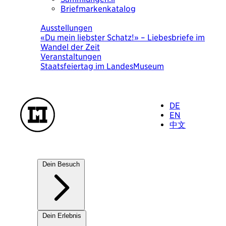
Briefmarkenkatalog
Heute
Ausstellungen
Was heute wichtig war. Eine Bilderchronik
von Ursula Wolf
Veranstaltungen
KulturSuppe mit der Künstlerin Ursula Wolf
«Was heute wichtig war» 18.8.2026
DE
EN
中文
Dein Besuch
Unsere Häuser
Dein Erlebnis