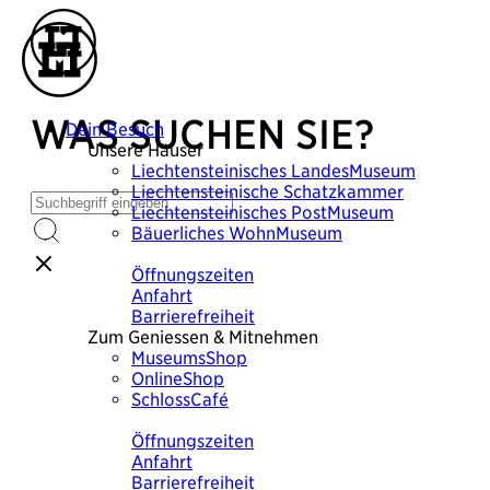
WAS SUCHEN SIE?
Dein Besuch
Unsere Häuser
Liechtensteinisches
LandesMuseum
Liechtensteinische
Schatzkammer
Liechtensteinisches
PostMuseum
Bäuerliches
WohnMuseum
Plane deinen Besuch
Öffnungszeiten
Anfahrt
Barrierefreiheit
Zum Geniessen & Mitnehmen
MuseumsShop
OnlineShop
SchlossCafé
Plane deinen Besuch
Öffnungszeiten
Anfahrt
Barrierefreiheit