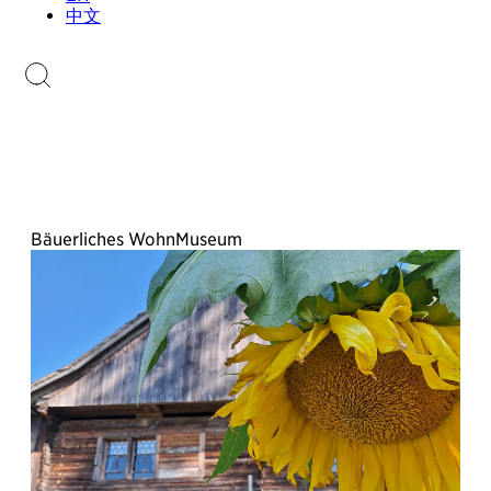
Sammlungen.li
中文
Briefmarkenkatalog
Bäuerliches WohnMuseum