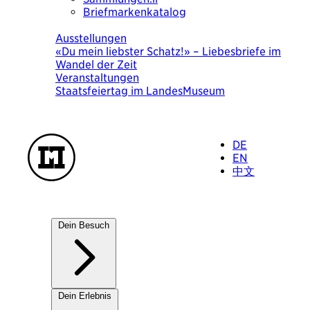
Briefmarkenkatalog
Heute
Ausstellungen
«Du mein liebster Schatz!» – Liebesbriefe im
Wandel der Zeit
Veranstaltungen
Staatsfeiertag im LandesMuseum
DE
EN
中文
Dein Besuch
Unsere Häuser
Dein Erlebnis