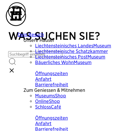
WAS SUCHEN SIE?
Dein Besuch
Unsere Häuser
Liechtensteinisches
LandesMuseum
Liechtensteinische
Schatzkammer
Liechtensteinisches
PostMuseum
Bäuerliches
WohnMuseum
Plane deinen Besuch
Öffnungszeiten
Anfahrt
Barrierefreiheit
Zum Geniessen & Mitnehmen
MuseumsShop
OnlineShop
SchlossCafé
Plane deinen Besuch
Öffnungszeiten
Anfahrt
Barrierefreiheit