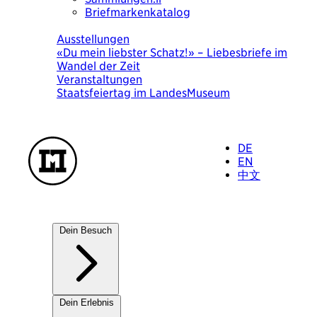
Briefmarkenkatalog
Heute
Ausstellungen
«Du mein liebster Schatz!» – Liebesbriefe im
Wandel der Zeit
Veranstaltungen
Staatsfeiertag im LandesMuseum
DE
EN
中文
Dein Besuch
Unsere Häuser
Dein Erlebnis