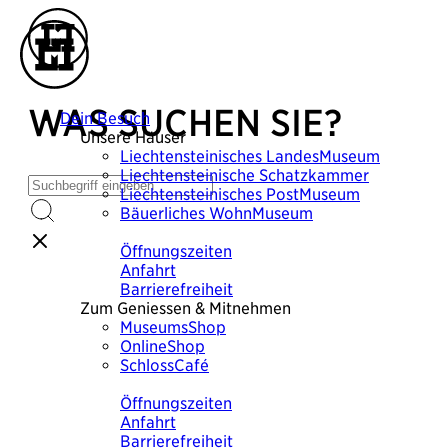
WAS SUCHEN SIE?
Dein Besuch
Unsere Häuser
Liechtensteinisches
LandesMuseum
Liechtensteinische
Schatzkammer
Liechtensteinisches
PostMuseum
Bäuerliches
WohnMuseum
Plane deinen Besuch
Öffnungszeiten
Anfahrt
Barrierefreiheit
Zum Geniessen & Mitnehmen
MuseumsShop
OnlineShop
SchlossCafé
Plane deinen Besuch
Öffnungszeiten
Anfahrt
Barrierefreiheit