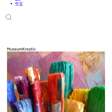
Sammlungen.li
中文
Briefmarkenkatalog
MuseumKreativ