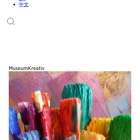
Sammlungen.li
中文
Briefmarkenkatalog
MuseumKreativ