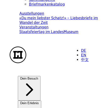
Briefmarkenkatalog
Heute
Ausstellungen
«Du mein liebster Schatz!» – Liebesbriefe im
Wandel der Zeit
Veranstaltungen
Staatsfeiertag im LandesMuseum
DE
EN
中文
Dein Besuch
Unsere Häuser
Dein Erlebnis