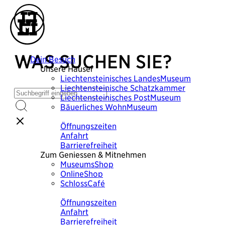
WAS SUCHEN SIE?
Dein Besuch
Unsere Häuser
Liechtensteinisches
LandesMuseum
Liechtensteinische
Schatzkammer
Liechtensteinisches
PostMuseum
Bäuerliches
WohnMuseum
Plane deinen Besuch
Öffnungszeiten
Anfahrt
Barrierefreiheit
Zum Geniessen & Mitnehmen
MuseumsShop
OnlineShop
SchlossCafé
Plane deinen Besuch
Öffnungszeiten
Anfahrt
Barrierefreiheit