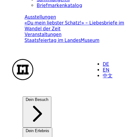
Briefmarkenkatalog
Heute
Ausstellungen
«Du mein liebster Schatz!» – Liebesbriefe im
Wandel der Zeit
Veranstaltungen
Staatsfeiertag im LandesMuseum
DE
EN
中文
Dein Besuch
Unsere Häuser
Dein Erlebnis