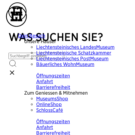
WAS SUCHEN SIE?
Dein Besuch
Unsere Häuser
Liechtensteinisches
LandesMuseum
Liechtensteinische
Schatzkammer
Liechtensteinisches
PostMuseum
Bäuerliches
WohnMuseum
Plane deinen Besuch
Öffnungszeiten
Anfahrt
Barrierefreiheit
Zum Geniessen & Mitnehmen
MuseumsShop
OnlineShop
SchlossCafé
Plane deinen Besuch
Öffnungszeiten
Anfahrt
Barrierefreiheit