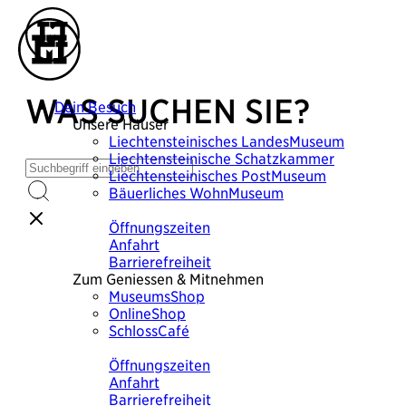
WAS SUCHEN SIE?
Dein Besuch
Unsere Häuser
Liechtensteinisches
LandesMuseum
Liechtensteinische
Schatzkammer
Liechtensteinisches
PostMuseum
Bäuerliches
WohnMuseum
Plane deinen Besuch
Öffnungszeiten
Anfahrt
Barrierefreiheit
Zum Geniessen & Mitnehmen
MuseumsShop
OnlineShop
SchlossCafé
Plane deinen Besuch
Öffnungszeiten
Anfahrt
Barrierefreiheit