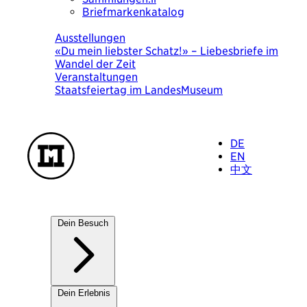
Briefmarkenkatalog
Heute
Ausstellungen
«Du mein liebster Schatz!» – Liebesbriefe im
Wandel der Zeit
Veranstaltungen
Staatsfeiertag im LandesMuseum
DE
EN
中文
Dein Besuch
Unsere Häuser
Dein Erlebnis