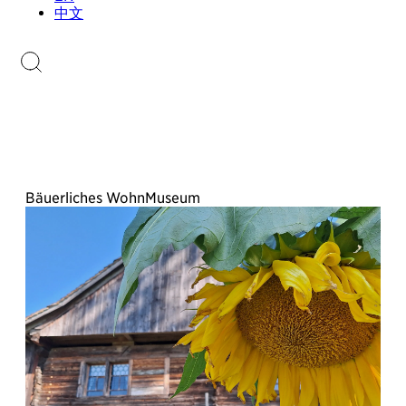
Sammlungen.li
中文
Briefmarkenkatalog
Bäuerliches WohnMuseum