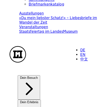
Briefmarkenkatalog
Heute
Ausstellungen
«Du mein liebster Schatz!» – Liebesbriefe im
Wandel der Zeit
Veranstaltungen
Staatsfeiertag im LandesMuseum
DE
EN
中文
Dein Besuch
Unsere Häuser
Dein Erlebnis