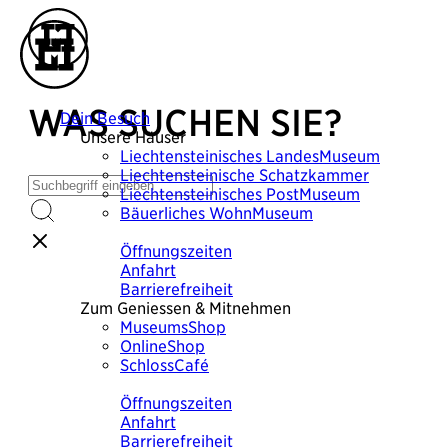
WAS SUCHEN SIE?
Dein Besuch
Unsere Häuser
Liechtensteinisches
LandesMuseum
Liechtensteinische
Schatzkammer
Liechtensteinisches
PostMuseum
Bäuerliches
WohnMuseum
Plane deinen Besuch
Öffnungszeiten
Anfahrt
Barrierefreiheit
Zum Geniessen & Mitnehmen
MuseumsShop
OnlineShop
SchlossCafé
Plane deinen Besuch
Öffnungszeiten
Anfahrt
Barrierefreiheit