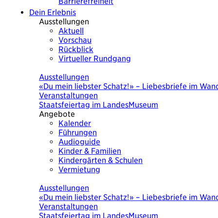
Barrierefreiheit
Dein Erlebnis
Ausstellungen
Aktuell
Vorschau
Rückblick
Virtueller Rundgang
Heute
Ausstellungen
«Du mein liebster Schatz!» – Liebesbriefe im Wand
Veranstaltungen
Staatsfeiertag im LandesMuseum
Angebote
Kalender
Führungen
Audioguide
Kinder & Familien
Kindergärten & Schulen
Vermietung
Heute
Ausstellungen
«Du mein liebster Schatz!» – Liebesbriefe im Wand
Veranstaltungen
Staatsfeiertag im LandesMuseum