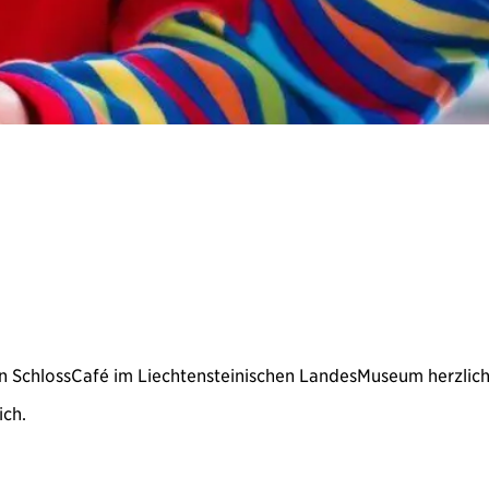
chen SchlossCafé im Liechtensteinischen LandesMuseum herzli
ich.