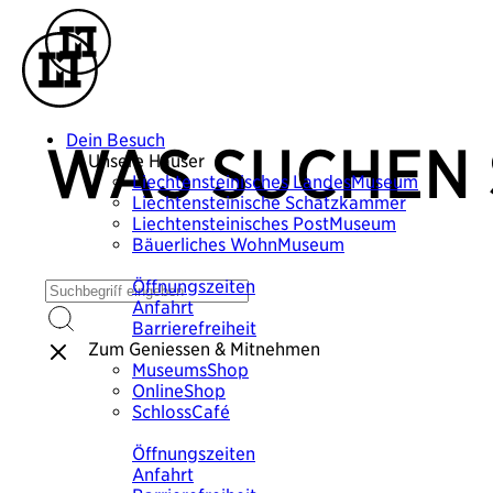
Dein Besuch
WAS SUCHEN 
Unsere Häuser
Liechtensteinisches
LandesMuseum
Liechtensteinische
Schatzkammer
Liechtensteinisches
PostMuseum
Bäuerliches
WohnMuseum
Plane deinen Besuch
Öffnungszeiten
Anfahrt
Barrierefreiheit
Zum Geniessen & Mitnehmen
MuseumsShop
OnlineShop
SchlossCafé
Plane deinen Besuch
Öffnungszeiten
Anfahrt