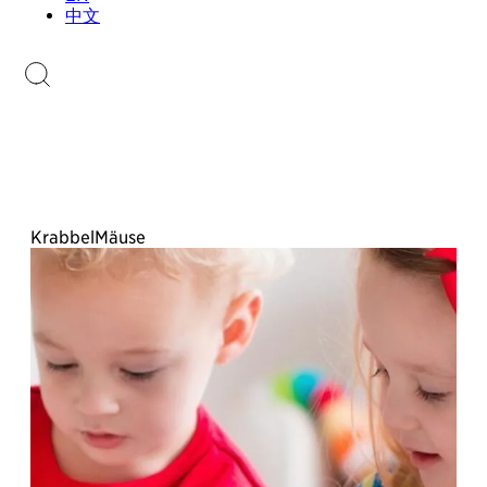
Sammlungen.li
中文
Briefmarkenkatalog
KrabbelMäuse