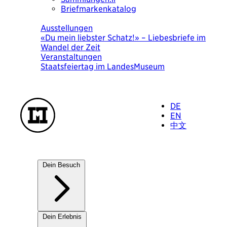
Briefmarkenkatalog
Heute
Ausstellungen
«Du mein liebster Schatz!» – Liebesbriefe im
Wandel der Zeit
Veranstaltungen
Staatsfeiertag im LandesMuseum
DE
EN
中文
Dein Besuch
Unsere Häuser
Dein Erlebnis