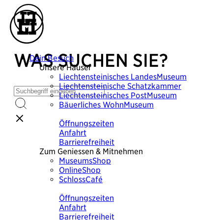
WAS SUCHEN SIE?
Dein Besuch
Unsere Häuser
Liechtensteinisches
LandesMuseum
Liechtensteinische
Schatzkammer
Liechtensteinisches
PostMuseum
Bäuerliches
WohnMuseum
Plane deinen Besuch
Öffnungszeiten
Anfahrt
Barrierefreiheit
Zum Geniessen & Mitnehmen
MuseumsShop
OnlineShop
SchlossCafé
Plane deinen Besuch
Öffnungszeiten
Anfahrt
Barrierefreiheit