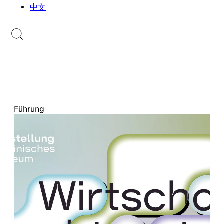
Sammlungen.li
中文
Briefmarkenkatalog
Führung