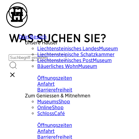
WAS SUCHEN SIE?
Dein Besuch
Unsere Häuser
Liechtensteinisches
LandesMuseum
Liechtensteinische
Schatzkammer
Liechtensteinisches
PostMuseum
Bäuerliches
WohnMuseum
Plane deinen Besuch
Öffnungszeiten
Anfahrt
Barrierefreiheit
Zum Geniessen & Mitnehmen
MuseumsShop
OnlineShop
SchlossCafé
Plane deinen Besuch
Öffnungszeiten
Anfahrt
Barrierefreiheit