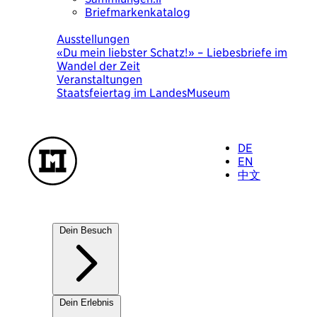
Briefmarkenkatalog
Heute
Ausstellungen
«Du mein liebster Schatz!» – Liebesbriefe im
Wandel der Zeit
Veranstaltungen
Staatsfeiertag im LandesMuseum
DE
EN
中文
Dein Besuch
Unsere Häuser
Dein Erlebnis