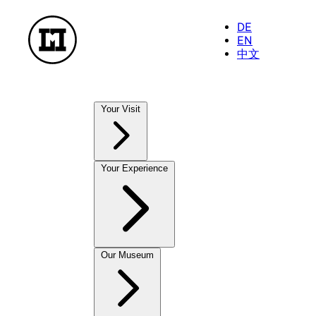
DE
EN
中文
Your Visit
Our Museums
Your Experience
NationalMuseum
TreasureChamber
PostalMuseum
FarmhouseMuseum
Exhibitions
Our Museum
To enjoy and take away
Current Exhibitions
MuseumShop
Future Exhibitions
OnlineShop
Past Exhibitions
CastleCafé