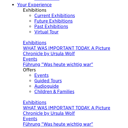
Your Experience
Exhibitions
Current Exhibitions
Future Exhibitions
Past Exhibitions
Virtual Tour
Today
Exhibitions
Exhibitions
WHAT WAS IMPORTANT TODAY. A Picture
The Economy of Liechtenstein
Chronicle by Ursula Wolf
Events
Events
Bäuerliches WohnMuseum
Führung "Was heute wichtig war"
Offers
Events
Guided Tours
Audioguide
Children & Families
Today
Exhibitions
Exhibitions
WHAT WAS IMPORTANT TODAY. A Picture
The Economy of Liechtenstein
Chronicle by Ursula Wolf
Events
Events
Bäuerliches WohnMuseum
Führung "Was heute wichtig war"