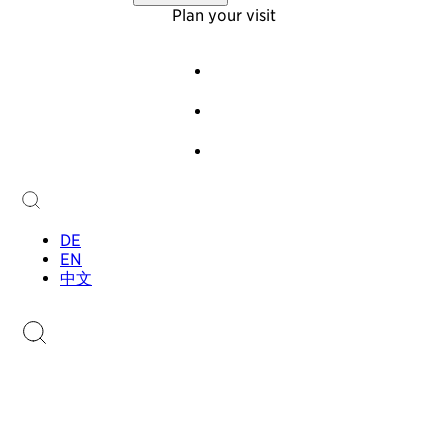
Virtual Tour
About Us
Plan your visit
Offers
Foundation
Team
Events
History
Guided Tours
Newsletter
Audioguide
Contact
Children & Families
Collection
Collection
Sammlung.li
Stamp Catalogue
DE
EN
中文