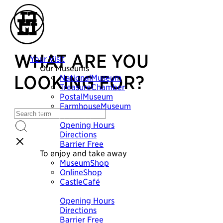
WHAT ARE YOU
Your Visit
Our Museums
LOOKING FOR?
NationalMuseum
TreasureChamber
PostalMuseum
FarmhouseMuseum
Plan your visit
Opening Hours
Directions
Barrier Free
To enjoy and take away
MuseumShop
OnlineShop
CastleCafé
Plan your visit
Opening Hours
Directions
Barrier Free