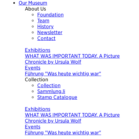
Our Museum
About Us
Foundation
Team
History
Newsletter
Contact
Today
Exhibitions
Exhibitions
WHAT WAS IMPORTANT TODAY. A Picture
The Economy of Liechtenstein
Chronicle by Ursula Wolf
Events
Events
Bäuerliches WohnMuseum
Führung "Was heute wichtig war"
Collection
Collection
Sammlung.li
Stamp Catalogue
Today
Exhibitions
Exhibitions
WHAT WAS IMPORTANT TODAY. A Picture
The Economy of Liechtenstein
Chronicle by Ursula Wolf
Events
Events
Bäuerliches WohnMuseum
Führung "Was heute wichtig war"