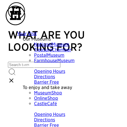
WHAT ARE YOU
Your Visit
Our Museums
LOOKING FOR?
NationalMuseum
TreasureChamber
PostalMuseum
FarmhouseMuseum
Plan your visit
Opening Hours
Directions
Barrier Free
To enjoy and take away
MuseumShop
OnlineShop
CastleCafé
Plan your visit
Opening Hours
Directions
Barrier Free