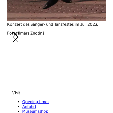
L
k
Konzert des Sänger- und Tanzfestes im Juli 2023.
Foto: Ilmārs Znotiņš
Visit
Opening times
Anfahrt
Museumsshop