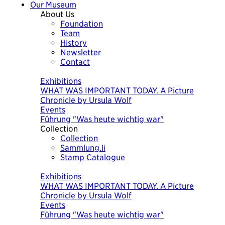
Our Museum
About Us
Foundation
Team
History
Newsletter
Contact
Today
Exhibitions
Exhibitions
WHAT WAS IMPORTANT TODAY. A Picture
The Economy of Liechtenstein
Chronicle by Ursula Wolf
Events
Events
Bäuerliches WohnMuseum
Führung "Was heute wichtig war"
Collection
Collection
Sammlung.li
Stamp Catalogue
Today
Exhibitions
Exhibitions
WHAT WAS IMPORTANT TODAY. A Picture
The Economy of Liechtenstein
Chronicle by Ursula Wolf
Events
Events
Bäuerliches WohnMuseum
Führung "Was heute wichtig war"