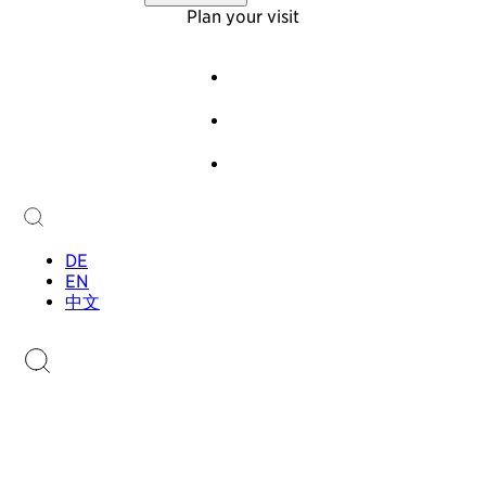
Virtual Tour
About Us
Plan your visit
Offers
Foundation
Team
Events
History
Guided Tours
Newsletter
Audioguide
Contact
Children & Families
Collection
Collection
Sammlung.li
Stamp Catalogue
DE
EN
中文