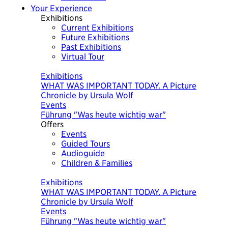
Your Experience
Exhibitions
Current Exhibitions
Future Exhibitions
Past Exhibitions
Virtual Tour
Today
Exhibitions
Exhibitions
WHAT WAS IMPORTANT TODAY. A Picture
The Economy of Liechtenstein
Chronicle by Ursula Wolf
Events
Events
Bäuerliches WohnMuseum
Führung "Was heute wichtig war"
Offers
Events
Guided Tours
Audioguide
Children & Families
Today
Exhibitions
Exhibitions
WHAT WAS IMPORTANT TODAY. A Picture
The Economy of Liechtenstein
Chronicle by Ursula Wolf
Events
Events
Bäuerliches WohnMuseum
Führung "Was heute wichtig war"