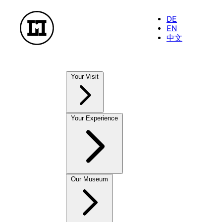
DE
EN
中文
Your Visit
Our Museums
Your Experience
NationalMuseum
TreasureChamber
PostalMuseum
FarmhouseMuseum
Exhibitions
Our Museum
To enjoy and take away
Current Exhibitions
MuseumShop
Future Exhibitions
OnlineShop
Past Exhibitions
CastleCafé