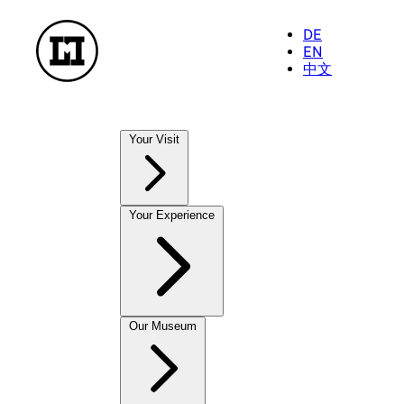
DE
EN
中文
Your Visit
Our Museums
Your Experience
NationalMuseum
TreasureChamber
PostalMuseum
FarmhouseMuseum
Exhibitions
Our Museum
To enjoy and take away
Current Exhibitions
MuseumShop
Future Exhibitions
OnlineShop
Past Exhibitions
CastleCafé