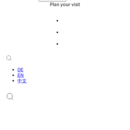
Virtual Tour
About Us
Plan your visit
Offers
Foundation
Team
Events
History
Guided Tours
Newsletter
Audioguide
Contact
Children & Families
Collection
Collection
Sammlung.li
Stamp Catalogue
DE
EN
中文