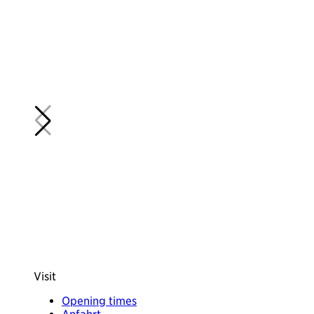
A
G
Visit
Opening times