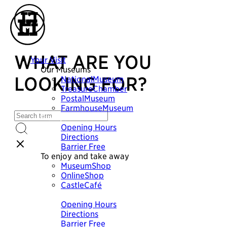
WHAT ARE YOU
Your Visit
Our Museums
LOOKING FOR?
NationalMuseum
TreasureChamber
PostalMuseum
FarmhouseMuseum
Plan your visit
Opening Hours
Directions
Barrier Free
To enjoy and take away
MuseumShop
OnlineShop
CastleCafé
Plan your visit
Opening Hours
Directions
Barrier Free