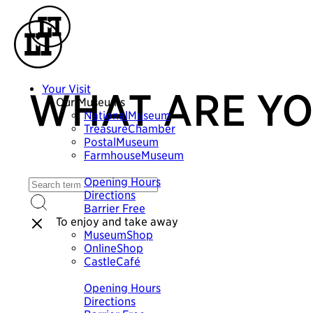
Your Visit
WHAT ARE YO
Our Museums
NationalMuseum
TreasureChamber
PostalMuseum
FarmhouseMuseum
Plan your visit
Opening Hours
Directions
Barrier Free
To enjoy and take away
MuseumShop
OnlineShop
CastleCafé
Plan your visit
Opening Hours
Directions