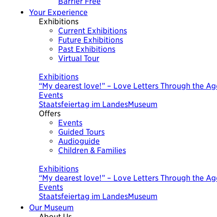
Barrier Free
Your Experience
Exhibitions
Current Exhibitions
Future Exhibitions
Past Exhibitions
Virtual Tour
Today
Exhibitions
“My dearest love!” – Love Letters Through the Ag
Events
Staatsfeiertag im LandesMuseum
Offers
Events
Guided Tours
Audioguide
Children & Families
Today
Exhibitions
“My dearest love!” – Love Letters Through the Ag
Events
Staatsfeiertag im LandesMuseum
Our Museum
About Us