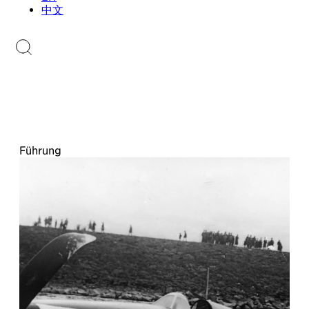
Sammlungen.li
中文
Briefmarkenkatalog
Führung