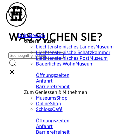
WAS SUCHEN SIE?
Dein Besuch
Unsere Häuser
Liechtensteinisches
LandesMuseum
Liechtensteinische
Schatzkammer
Liechtensteinisches
PostMuseum
Bäuerliches
WohnMuseum
Plane deinen Besuch
Öffnungszeiten
Anfahrt
Barrierefreiheit
Zum Geniessen & Mitnehmen
MuseumsShop
OnlineShop
SchlossCafé
Plane deinen Besuch
Öffnungszeiten
Anfahrt
Barrierefreiheit