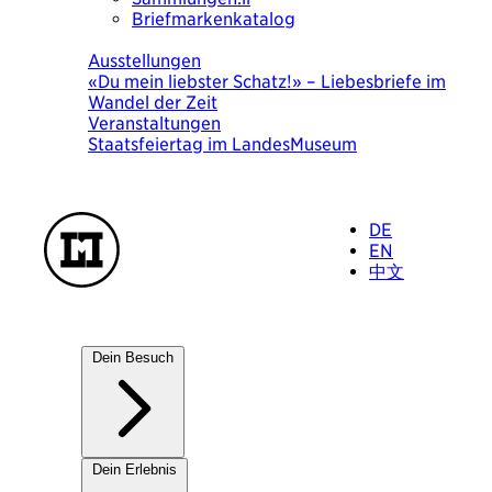
Briefmarkenkatalog
Heute
Ausstellungen
«Du mein liebster Schatz!» – Liebesbriefe im
Wandel der Zeit
Veranstaltungen
Staatsfeiertag im LandesMuseum
DE
EN
中文
Dein Besuch
Unsere Häuser
Dein Erlebnis