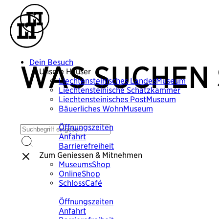
Dein Besuch
WAS SUCHEN 
Unsere Häuser
Liechtensteinisches
LandesMuseum
Liechtensteinische
Schatzkammer
Liechtensteinisches
PostMuseum
Bäuerliches
WohnMuseum
Plane deinen Besuch
Öffnungszeiten
Anfahrt
Barrierefreiheit
Zum Geniessen & Mitnehmen
MuseumsShop
OnlineShop
SchlossCafé
Plane deinen Besuch
Öffnungszeiten
Anfahrt