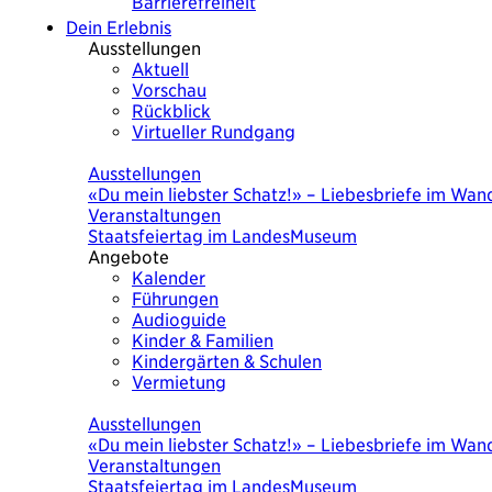
Barrierefreiheit
Dein Erlebnis
Ausstellungen
Aktuell
Vorschau
Rückblick
Virtueller Rundgang
Heute
Ausstellungen
«Du mein liebster Schatz!» – Liebesbriefe im Wand
Veranstaltungen
Staatsfeiertag im LandesMuseum
Angebote
Kalender
Führungen
Audioguide
Kinder & Familien
Kindergärten & Schulen
Vermietung
Heute
Ausstellungen
«Du mein liebster Schatz!» – Liebesbriefe im Wand
Veranstaltungen
Staatsfeiertag im LandesMuseum