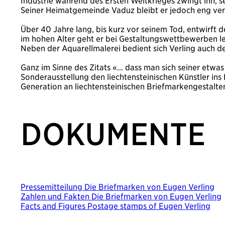
Industrie während des Ersten Weltkrieges zwingt ihn, s
Seiner Heimatgemeinde Vaduz bleibt er jedoch eng ver
Über 40 Jahre lang, bis kurz vor seinem Tod, entwirft de
im hohen Alter geht er bei Gestaltungswettbewerben lee
Neben der Aquarellmalerei bedient sich Verling auch des
Ganz im Sinne des Zitats «… dass man sich seiner etwa
Sonderausstellung den liechtensteinischen Künstler ins 
Generation an liechtensteinischen Briefmarkengestalt
DOKUMENTE
Pressemitteilung Die Briefmarken von Eugen Verling
Zahlen und Fakten Die Briefmarken von Eugen Verling
Facts and Figures Postage stamps of Eugen Verling