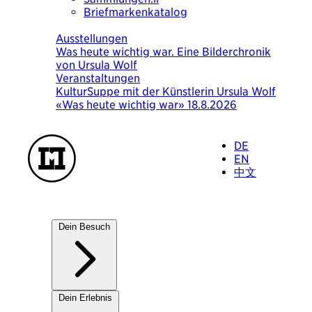
Briefmarkenkatalog
Heute
Ausstellungen
Was heute wichtig war. Eine Bilderchronik
von Ursula Wolf
Veranstaltungen
KulturSuppe mit der Künstlerin Ursula Wolf
«Was heute wichtig war» 18.8.2026
DE
EN
中文
Dein Besuch
Unsere Häuser
Dein Erlebnis