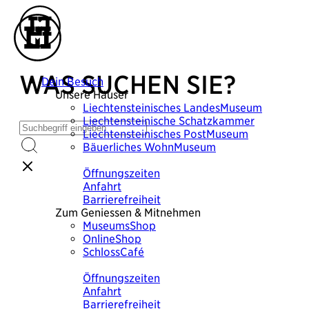
WAS SUCHEN SIE?
Dein Besuch
Unsere Häuser
Liechtensteinisches
LandesMuseum
Liechtensteinische
Schatzkammer
Liechtensteinisches
PostMuseum
Bäuerliches
WohnMuseum
Plane deinen Besuch
Öffnungszeiten
Anfahrt
Barrierefreiheit
Zum Geniessen & Mitnehmen
MuseumsShop
OnlineShop
SchlossCafé
Plane deinen Besuch
Öffnungszeiten
Anfahrt
Barrierefreiheit