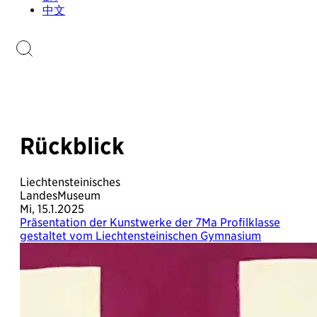
Sammlungen.li
中文
Briefmarkenkatalog
Rückblick
Liechtensteinisches
LandesMuseum
Mi, 15.1.2025
Präsentation der Kunstwerke der 7Ma Profilklasse
gestaltet vom Liechtensteinischen Gymnasium