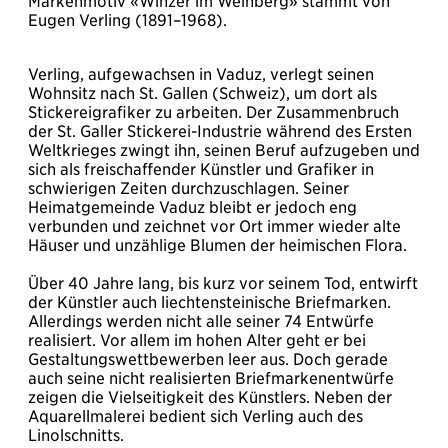
Markenmotiv «Winzer im Weinberg» stammt von
Eugen Verling (1891–1968).
Verling, aufgewachsen in Vaduz, verlegt seinen
Wohnsitz nach St. Gallen (Schweiz), um dort als
Stickereigrafiker zu arbeiten. Der Zusammenbruch
der St. Galler Stickerei-Industrie während des Ersten
Weltkrieges zwingt ihn, seinen Beruf aufzugeben und
sich als freischaffender Künstler und Grafiker in
schwierigen Zeiten durchzuschlagen. Seiner
Heimatgemeinde Vaduz bleibt er jedoch eng
verbunden und zeichnet vor Ort immer wieder alte
Häuser und unzählige Blumen der heimischen Flora.
Über 40 Jahre lang, bis kurz vor seinem Tod, entwirft
der Künstler auch liechtensteinische Briefmarken.
Allerdings werden nicht alle seiner 74 Entwürfe
realisiert. Vor allem im hohen Alter geht er bei
Gestaltungswettbewerben leer aus. Doch gerade
auch seine nicht realisierten Briefmarkenentwürfe
zeigen die Vielseitigkeit des Künstlers. Neben der
Aquarellmalerei bedient sich Verling auch des
Linolschnitts.