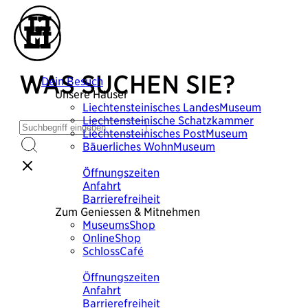
WAS SUCHEN SIE?
Dein Besuch
Unsere Häuser
Liechtensteinisches
LandesMuseum
Liechtensteinische
Schatzkammer
Liechtensteinisches
PostMuseum
Bäuerliches
WohnMuseum
Plane deinen Besuch
Öffnungszeiten
Anfahrt
Barrierefreiheit
Zum Geniessen & Mitnehmen
MuseumsShop
OnlineShop
SchlossCafé
Plane deinen Besuch
Öffnungszeiten
Anfahrt
Barrierefreiheit